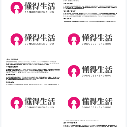
生活最真实的句子说说(生活中
凿的读音组词和拼音.docx免费
最真实的瞬间)
下载(word版可打印)
胖东来“爆改”首店开业，永辉超
标语-初一军训班级标语
市大幅拉升，中百集团涨停
大门的拼音怎么写.docx免费下
负面情绪对成长的意义名言
载(word版可打印)
对联-厨房对联带横批
一个人独处的心情文案(独处时
的心灵自在：一个人的世界)