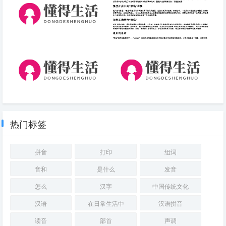
最火的短句( 最受欢迎的口号)
谀谄的拼音.docx免费下载(word
版可打印)
2025三江旅游攻略,三江自由行
微信说说风趣幽默问候早安笑话
攻略,三江出游攻略
心语摘抄(精选40句)-短句-句子
热门标签
拼音
打印
组词
音和
是什么
发音
怎么
汉字
中国传统文化
汉语
在日常生活中
汉语拼音
读音
部首
声调