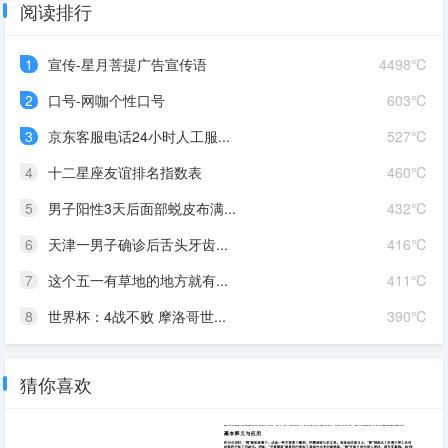
阅读排行
1
宣传-星月菩提广告宣传语
4498℃
2
口号-网咖个性口号
603℃
3
京东客服电话24小时人工服...
527℃
4
十二星座友谊排名指数表
460℃
5
男子阳性3天后面部蜕皮布满...
432℃
6
天津一男子确诊后舌头牙齿...
416℃
7
这个五一有草地的地方就有...
411℃
8
世界杯：4战不败 摩洛哥世...
390℃
猜你喜欢