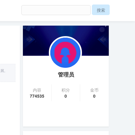
白屑。
管理员
内容
积分
金币
774535
0
0
。