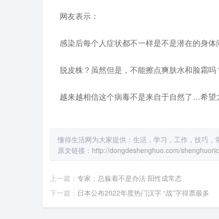
网友表示：
感染后每个人症状都不一样是不是潜在的身体
脱皮株？虽然但是，不能擦点爽肤水和脸霜吗
越来越相信这个病毒不是来自于自然了…希望
懂得生活网为大家提供：生活，学习，工作，技巧，
原文链接：
http://dongdeshenghuo.com/shenghuori
上一篇：
专家：总躲着不是办法 阳性成常态
下一篇：
日本公布2022年度热门汉字 “战”字得票最多