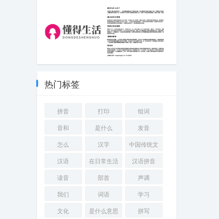
夜 笔顺
长治周边自驾游
一日游(2026-07-
20旅游知识)
爱情表白最感动
嗯的拼音为什么
的长篇句子
改了.docx免费下
载(word版可打印)
热门标签
拼音
打印
组词
音和
是什么
发音
怎么
汉字
中国传统文
化
汉语
在日常生活
汉语拼音
中
读音
部首
声调
我们
词语
学习
文化
是什么意思
拼写