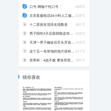
2
口号-网咖个性口号
603℃
3
京东客服电话24小时人工服...
528℃
4
十二星座友谊排名指数表
461℃
5
男子阳性3天后面部蜕皮布满...
434℃
6
天津一男子确诊后舌头牙齿...
416℃
7
这个五一有草地的地方就有...
411℃
8
世界杯：4战不败 摩洛哥世...
391℃
猜你喜欢