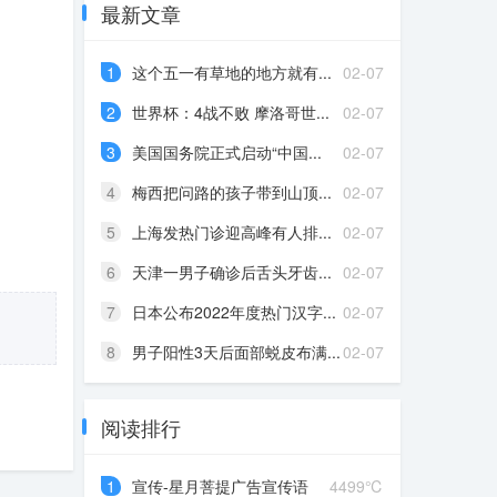
最新文章
1
这个五一有草地的地方就有...
02-07
2
世界杯：4战不败 摩洛哥世...
02-07
3
美国国务院正式启动“中国...
02-07
4
梅西把问路的孩子带到山顶...
02-07
5
上海发热门诊迎高峰有人排...
02-07
6
天津一男子确诊后舌头牙齿...
02-07
7
日本公布2022年度热门汉字...
02-07
8
男子阳性3天后面部蜕皮布满...
02-07
阅读排行
1
宣传-星月菩提广告宣传语
4499℃