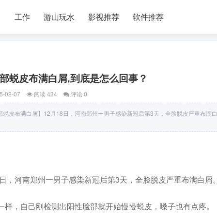
习
工作
游山玩水
影视推荐
软件推荐
面部蜕皮布满白屑,到底是怎么回事？
5-02-07
阅读 434
评论 0
蜕皮布满白屑】12月18日，河南郑州一男子感染新冠后第3天，全脸脱皮严重布满
8日，河南郑州一男子感染新冠后第3天，全脸脱皮严重布满白屑
一样，自己刚检测出阳性脸部就开始慢慢蜕皮，嗓子也有点疼。