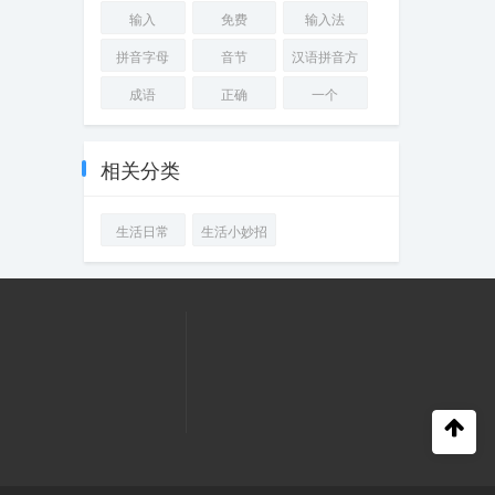
输入
免费
输入法
拼音字母
音节
汉语拼音方
案
成语
正确
一个
相关分类
生活日常
生活小妙招