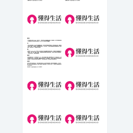
部编版六上看的
纠正的拼音和意
拼音写词.docx免
思是什么.docx免
费下载(word版可
费下载(word版可
打印)
打印)
傲视句子(：独霸
最近很火的一句
句子，创造)
话半生已过(半生
已过又添新意，
让人意犹未尽)
癣疥的拼音.docx
女生生病了哄她
免费下载(word版
的暖心话（高情
可打印)
商怎么安慰生病
的人）
球字拼音声调怎
感谢爸爸辛苦付
么标(拼音)
出句子 一百字(感
恩父爱，感谢他
默默付出的一切)