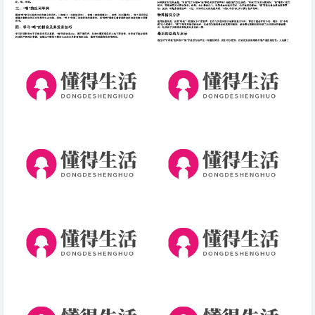
哨的组词部首的拼音.docx免费
有时候的拼音候是轻声吗.docx
下载(word版可打印)
免费下载(word版可打印)
押了一口茶的拼音(拼音)
早安加油的句子说说心情（给自
己加油打气的早安语）
怜拼音(2026-06-17拼音)
佛语经典句子人生感悟(生命的
奥秘与意义：从佛语经典句子中
汲取人生感悟)
ⅴ拼音念什么(拼音)
心灵感悟人生经典语录(深刻人
生格言：内心境遇决定命运)