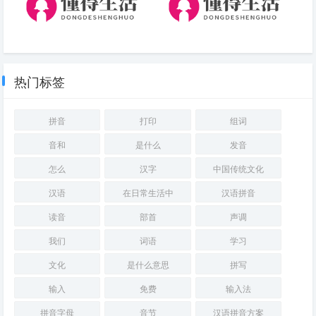
形容骄阳的成语(骄阳的词语)
佛语感悟人生精辟短句(精辟佛
语，启迪人生)
热门标签
拼音
打印
组词
音和
是什么
发音
怎么
汉字
中国传统文化
汉语
在日常生活中
汉语拼音
读音
部首
声调
我们
词语
学习
文化
是什么意思
拼写
输入
免费
输入法
拼音字母
音节
汉语拼音方案