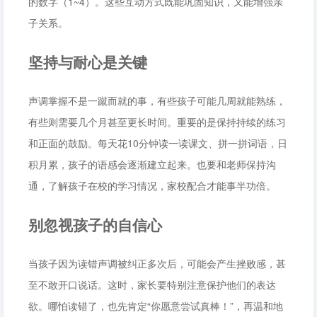
的数字（1~4）。这些互动方式既能巩固知识，又能增强亲
子关系。
坚持与耐心是关键
声调掌握不是一蹴而就的事，有些孩子可能几周就能熟练，
有些则需要几个月甚至更长时间。重要的是保持持续的练习
和正面的鼓励。每天花10分钟读一读课文、拼一拼词语，日
积月累，孩子的语感会逐渐建立起来。也要和老师保持沟
通，了解孩子在校的学习情况，家校配合才能事半功倍。
别忽视孩子的自信心
当孩子因为读错声调被纠正多次后，可能会产生挫败感，甚
至不敢开口说话。这时，家长要特别注意保护他们的表达
欲。哪怕读错了，也先肯定“你愿意尝试真棒！”，再温和地