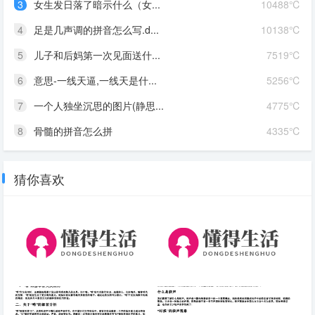
3
女生发日落了暗示什么（女...
10488℃
4
足是几声调的拼音怎么写.d...
10138℃
5
儿子和后妈第一次见面送什...
7519℃
6
意思-一线天逼,一线天是什...
5256℃
7
一个人独坐沉思的图片(静思...
4775℃
8
骨髓的拼音怎么拼
4335℃
猜你喜欢
昔字的组词和拼音是什么意思
尧的拼音
(拼音和组词)