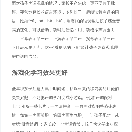
面对孩子声调混乱的情况，家长不必焦虑，更不要急于批
评。要营造轻松的语言环境，多和孩子一起朗读带声调的词
语，比如“bā、bá、bǎ、bà”，用夸张的语调帮助孩子感受音
高的变化。可以借助手势辅助记忆：用手势模拟声调走向
——平举表示第一声，上扬表示第二声，拐弯表示第三声，
下压表示第四声。这种“看得见的声音”能让孩子更直观地理
解声调的含义。
游戏化学习效果更好
低年级孩子注意力集中时间短，枯燥重复的练习容易让他们
失去兴趣。不妨把声调学习变成小游戏。例如“声调配对
卡”：准备一些卡片，一面写拼音，一面画对应的手势或表
情（如第一声画笑脸，第四声画生气脸），让孩子配对；或
者玩“听音辨调”：家长读一个带调音节，孩子快速举出对应